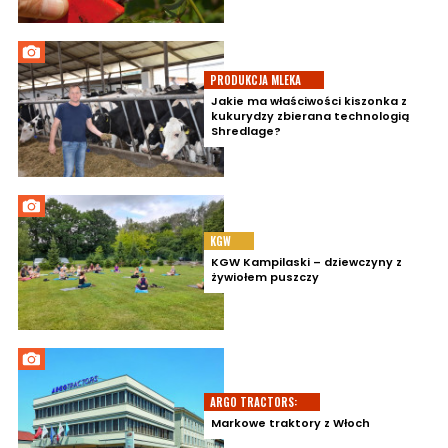
PRODUKCJA MLEKA
Jakie ma właściwości kiszonka z
kukurydzy zbierana technologią
Shredlage?
KGW
KGW Kampilaski – dziewczyny z
żywiołem puszczy
ARGO TRACTORS:
Markowe traktory z Włoch