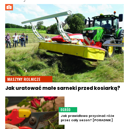
MASZYNY ROLNICZE
Jak uratować małe sarneki przed kosiarką?
OGRÓD
Jak prawidłowo przycinać róże
przez cały sezon? [PORADNIK]