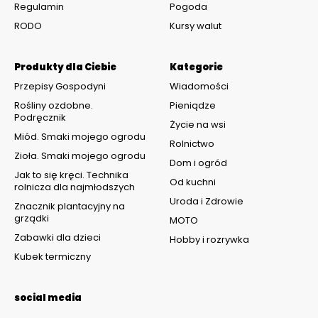
Regulamin
Pogoda
RODO
Kursy walut
Produkty dla Ciebie
Kategorie
Przepisy Gospodyni
Wiadomości
Rośliny ozdobne.
Pieniądze
Podręcznik
Życie na wsi
Miód. Smaki mojego ogrodu
Rolnictwo
Zioła. Smaki mojego ogrodu
Dom i ogród
Jak to się kręci. Technika
Od kuchni
rolnicza dla najmłodszych
Uroda i Zdrowie
Znacznik plantacyjny na
grządki
MOTO
Zabawki dla dzieci
Hobby i rozrywka
Kubek termiczny
social media