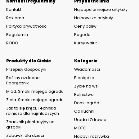
Kontakt i regulaminy
Przydatne linki
Kontakt
Najpopularniejsze artykuły
Reklama
Najnowsze artykuły
Polityka prywatności
Ceny paliw
Regulamin
Pogoda
RODO
Kursy walut
Produkty dla Ciebie
Kategorie
Przepisy Gospodyni
Wiadomości
Rośliny ozdobne.
Pieniądze
Podręcznik
Życie na wsi
Miód. Smaki mojego ogrodu
Rolnictwo
Zioła. Smaki mojego ogrodu
Dom i ogród
Jak to się kręci. Technika
Od kuchni
rolnicza dla najmłodszych
Uroda i Zdrowie
Znacznik plantacyjny na
grządki
MOTO
Zabawki dla dzieci
Hobby i rozrywka