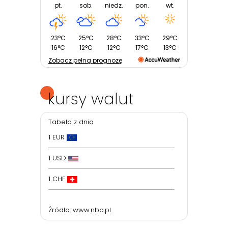
pt.
sob.
niedz.
pon.
wt.
23°C
25°C
28°C
33°C
29°C
16°C
12°C
12°C
17°C
13°C
Zobacz pełną prognozę
kursy walut
Tabela z dnia
1 EUR
1 USD
1 CHF
Źródło:
www.nbp.pl