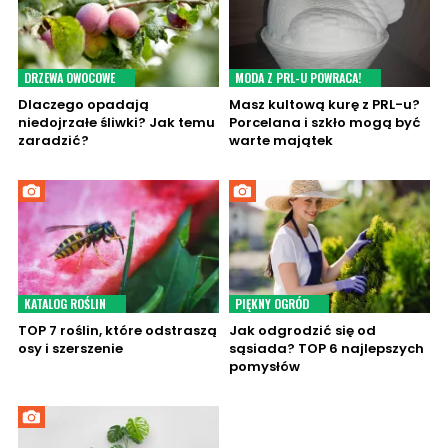
DRZEWA OWOCOWE
MODA Z PRL-U POWRACA!
Dlaczego opadają
Masz kultową kurę z PRL-u?
niedojrzałe śliwki? Jak temu
Porcelana i szkło mogą być
zaradzić?
warte majątek
KATALOG ROŚLIN
PIĘKNY OGRÓD
TOP 7 roślin, które odstraszą
Jak odgrodzić się od
osy i szerszenie
sąsiada? TOP 6 najlepszych
pomysłów