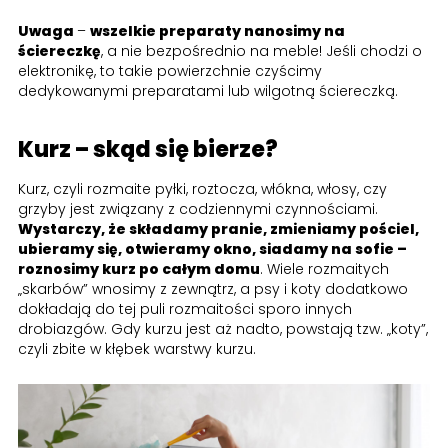
Uwaga
–
wszelkie preparaty nanosimy na
ściereczkę
, a nie bezpośrednio na meble! Jeśli chodzi o
elektronikę, to takie powierzchnie czyścimy
dedykowanymi preparatami lub wilgotną ściereczką.
Kurz – skąd się bierze?
Kurz, czyli rozmaite pyłki, roztocza, włókna, włosy, czy
grzyby jest związany z codziennymi czynnościami.
Wystarczy, że składamy pranie, zmieniamy pościel,
ubieramy się, otwieramy okno, siadamy na sofie –
roznosimy kurz po całym domu
. Wiele rozmaitych
„skarbów” wnosimy z zewnątrz, a psy i koty dodatkowo
dokładają do tej puli rozmaitości sporo innych
drobiazgów. Gdy kurzu jest aż nadto, powstają tzw. „koty”,
czyli zbite w kłębek warstwy kurzu.