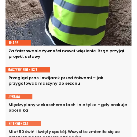
IJHARS
Za fałszowanie żywności nawet więzienie. Rząd przyjął
projekt ustawy
MASZYNY ROLNICZE
Przegląd pras i owijarek przed żniwami – jak
przygotować maszyny do sezonu
UPRAWA
Międzyplony w ekoschematach i nie tylko - gdy brakuje
obornika
INTERWENCJA
Miał 50 świń i święty spokój. Wszystko zmieniło się po