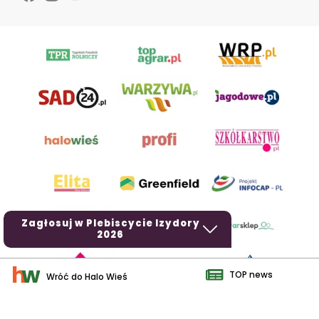
Zagłosuj w Plebiscycie Izydory
2026
TOP news
Wróć do Halo Wieś