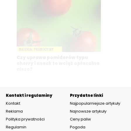
MATERIAŁ PROMOCYJNY
Czy uprawa pomidorów typu
cherry i snack to wciąż opłacalna
nisza?
Kontakt i regulaminy
Przydatne linki
Kontakt
Najpopularniejsze artykuły
Reklama
Najnowsze artykuły
Polityka prywatności
Ceny paliw
Regulamin
Pogoda