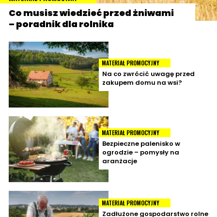
Co musisz wiedzieć przed żniwami
– poradnik dla rolnika
MATERIAŁ PROMOCYJNY
Na co zwrócić uwagę przed
zakupem domu na wsi?
MATERIAŁ PROMOCYJNY
Bezpieczne palenisko w
ogrodzie – pomysły na
aranżacje
MATERIAŁ PROMOCYJNY
Zadłużone gospodarstwo rolne