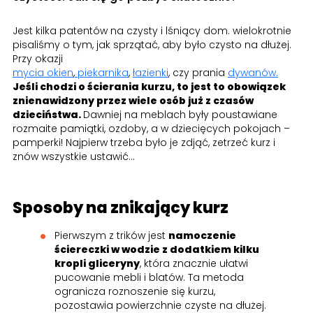
Jest kilka patentów na czysty i lśniący dom. wielokrotnie
pisaliśmy o tym, jak sprzątać, aby było czysto na dłużej.
Przy okazji
mycia okien
,
piekarnika
,
łazienki
, czy prania
dywanów.
Jeśli chodzi o ścierania kurzu, to jest to obowiązek
znienawidzony przez wiele osób już z czasów
dzieciństwa.
Dawniej na meblach były poustawiane
rozmaite pamiątki, ozdoby, a w dziecięcych pokojach –
pamperki! Najpierw trzeba było je zdjąć, zetrzeć kurz i
znów wszystkie ustawić…
Sposoby na znikający kurz
Pierwszym z trików jest
namoczenie
ściereczki w wodzie z dodatkiem kilku
kropli gliceryny
, która znacznie ułatwi
pucowanie mebli i blatów. Ta metoda
ogranicza roznoszenie się kurzu,
pozostawia powierzchnie czyste na dłużej.