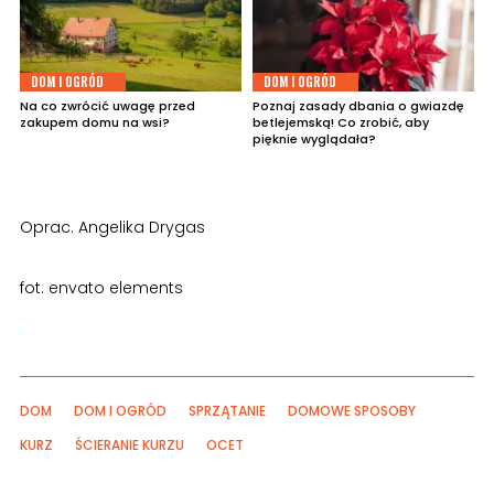
DOM I OGRÓD
DOM I OGRÓD
Na co zwrócić uwagę przed
Poznaj zasady dbania o gwiazdę
zakupem domu na wsi?
betlejemską! Co zrobić, aby
pięknie wyglądała?
Oprac. Angelika Drygas
fot. envato elements
DOM
DOM I OGRÓD
SPRZĄTANIE
DOMOWE SPOSOBY
KURZ
ŚCIERANIE KURZU
OCET