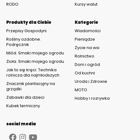
RODO
Kursy walut
Produkty dla Ciebie
Kategorie
Przepisy Gospodyni
Wiadomości
Rośliny ozdobne.
Pieniądze
Podręcznik
Życie na wsi
Miód. Smaki mojego ogrodu
Rolnictwo
Zioła. Smaki mojego ogrodu
Dom i ogród
Jak to się kręci. Technika
Od kuchni
rolnicza dla najmłodszych
Uroda i Zdrowie
Znacznik plantacyjny na
grządki
MOTO
Zabawki dla dzieci
Hobby i rozrywka
Kubek termiczny
social media