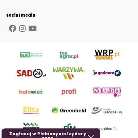
social media
Zagłosuj w Plebiscycie Izydory