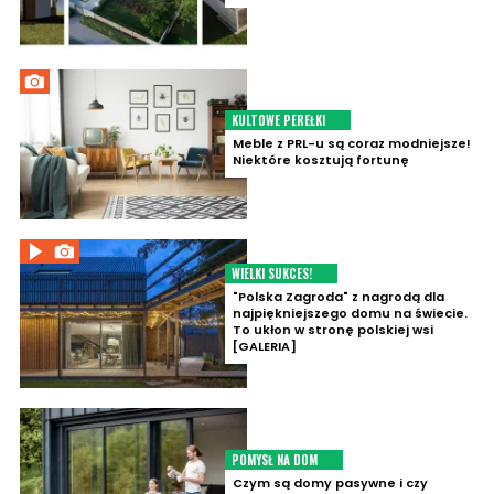
KULTOWE PEREŁKI
Meble z PRL-u są coraz modniejsze!
Niektóre kosztują fortunę
WIELKI SUKCES!
"Polska Zagroda" z nagrodą dla
najpiękniejszego domu na świecie.
To ukłon w stronę polskiej wsi
[GALERIA]
POMYSŁ NA DOM
Czym są domy pasywne i czy