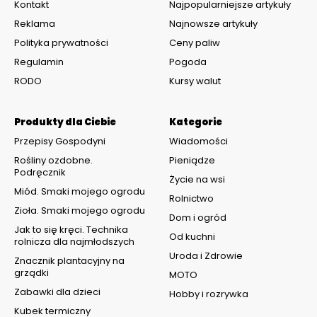
Kontakt
Najpopularniejsze artykuły
Reklama
Najnowsze artykuły
Polityka prywatności
Ceny paliw
Regulamin
Pogoda
RODO
Kursy walut
Produkty dla Ciebie
Kategorie
Przepisy Gospodyni
Wiadomości
Rośliny ozdobne.
Pieniądze
Podręcznik
Życie na wsi
Miód. Smaki mojego ogrodu
Rolnictwo
Zioła. Smaki mojego ogrodu
Dom i ogród
Jak to się kręci. Technika
Od kuchni
rolnicza dla najmłodszych
Uroda i Zdrowie
Znacznik plantacyjny na
grządki
MOTO
Zabawki dla dzieci
Hobby i rozrywka
Kubek termiczny