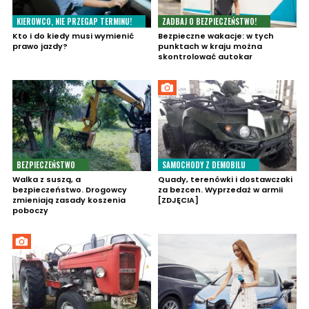
KIEROWCO, NIE PRZEGAP TERMINU!
ZADBAJ O BEZPIECZEŃSTWO!
Kto i do kiedy musi wymienić
Bezpieczne wakacje: w tych
prawo jazdy?
punktach w kraju można
skontrolować autokar
BEZPIECZEŃSTWO
SAMOCHODY Z DEMOBILU
Walka z suszą, a
Quady, terenówki i dostawczaki
bezpieczeństwo. Drogowcy
za bezcen. Wyprzedaż w armii
zmieniają zasady koszenia
[ZDJĘCIA]
poboczy