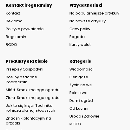
Kontakt i regulaminy
Przydatne linki
Kontakt
Najpopularniejsze artykuły
Reklama
Najnowsze artykuły
Polityka prywatności
Ceny paliw
Regulamin
Pogoda
RODO
Kursy walut
Produkty dla Ciebie
Kategorie
Przepisy Gospodyni
Wiadomości
Rośliny ozdobne.
Pieniądze
Podręcznik
Życie na wsi
Miód. Smaki mojego ogrodu
Rolnictwo
Zioła. Smaki mojego ogrodu
Dom i ogród
Jak to się kręci. Technika
Od kuchni
rolnicza dla najmłodszych
Uroda i Zdrowie
Znacznik plantacyjny na
grządki
MOTO