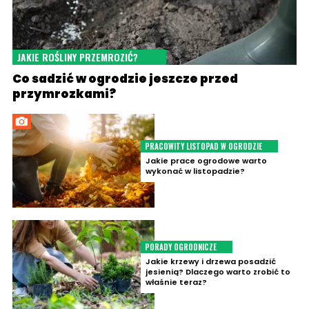
JAKIE ROŚLINY PRZEMROZIĆ?
Co sadzić w ogrodzie jeszcze przed
przymrozkami?
PRACOWITY LISTOPAD W OGRODZIE
Jakie prace ogrodowe warto
wykonać w listopadzie?
PORADY OGRODNICZE
Jakie krzewy i drzewa posadzić
jesienią? Dlaczego warto zrobić to
właśnie teraz?