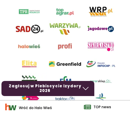
Zagłosuj w Plebiscycie Izydory
2026
TOP news
Wróć do Halo Wieś
AgroHorti Media Sp. z o.o. ul. Metalowa 5, 60-118 Poznań. Akta
rejestrowe przechowywane w Sądzie Rejonowym Poznań - Nowe
Miasto i Wilda w Poznaniu, VIII Wydziale Gospodarczym, KRS