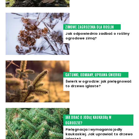
ZIMOWE ZAGROŻENIA DLA ROŚLIN
Jak odpowiednio zadbać o rośliny
ogrodowe zimą?
GATUNKI, ODMIANY, UPRAWA ŚWIERKU
Świerk w ogrodzie: jak pielęgnować
to drzewo iglaste?
JAK DBAĆ O JODŁĘ KAUKASKĄ W
OGRODZIE?
Pielęgnacja i wymagania jodły
kaukaskiej. Jak uprawiać to drzewo
iglaste?