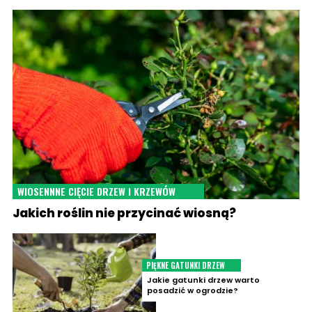
WIOSENNNE CIĘCIE DRZEW I KRZEWÓW
Jakich roślin nie przycinać wiosną?
PIĘKNE GATUNKI DRZEW
Jakie gatunki drzew warto
posadzić w ogrodzie?