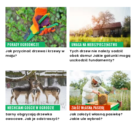
PORADY OGRODNICZE
UWAGA NA NIEBEZPIECZEŃSTWO
Jak przycinać drzewa i krzewy w
Tych drzew nie należy sadzić
maju?
obok domu! Jakie gatunki mogą
uszkodzić fundamenty?
NIECHCIANI GOŚCIE W OGRODZIE
ZAŁÓŻ WŁASNĄ PASIEKĘ
Sarny obgryzają drzewka
Jak założyć własną pasiekę?
owocowe. Jak je odstraszyć?
Jakie ule wybrać?