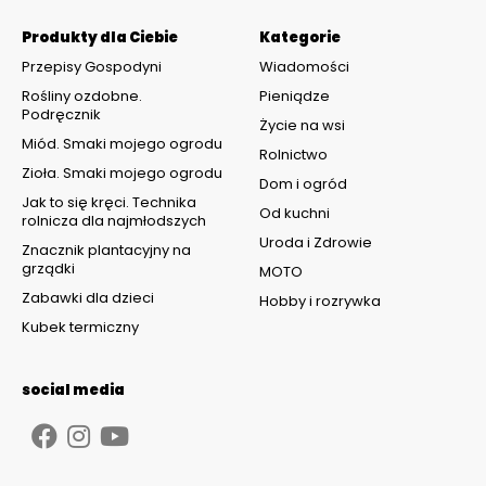
Produkty dla Ciebie
Kategorie
Przepisy Gospodyni
Wiadomości
Rośliny ozdobne.
Pieniądze
Podręcznik
Życie na wsi
Miód. Smaki mojego ogrodu
Rolnictwo
Zioła. Smaki mojego ogrodu
Dom i ogród
Jak to się kręci. Technika
Od kuchni
rolnicza dla najmłodszych
Uroda i Zdrowie
Znacznik plantacyjny na
grządki
MOTO
Zabawki dla dzieci
Hobby i rozrywka
Kubek termiczny
social media