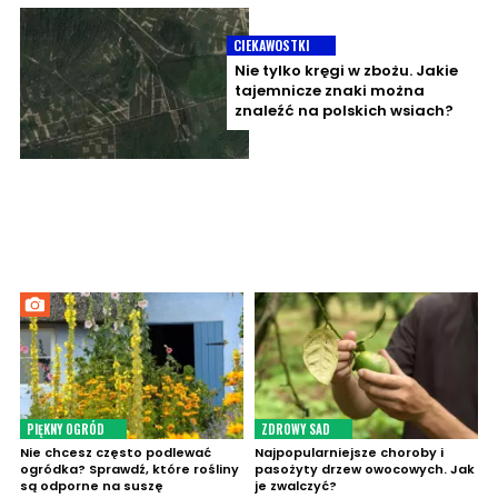
CIEKAWOSTKI
Nie tylko kręgi w zbożu. Jakie
tajemnicze znaki można
znaleźć na polskich wsiach?
PIĘKNY OGRÓD
ZDROWY SAD
Nie chcesz często podlewać
Najpopularniejsze choroby i
ogródka? Sprawdź, które rośliny
pasożyty drzew owocowych. Jak
są odporne na suszę
je zwalczyć?