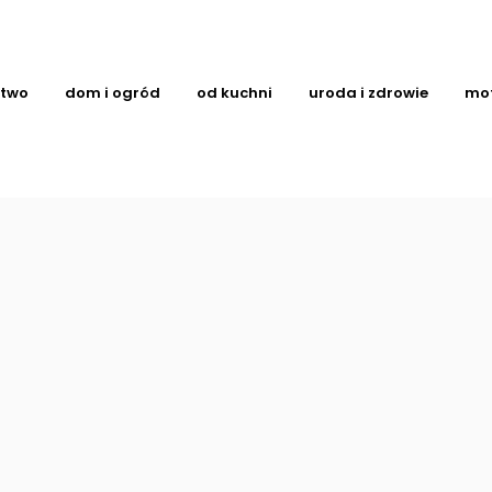
ctwo
dom i ogród
od kuchni
uroda i zdrowie
mo