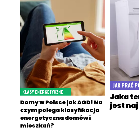
JAK PRAĆ P
KLASY ENERGETYCZNE
Jaka te
Domy w Polsce jak AGD! Na
jest na
czym polega klasyfikacja
energetyczna domów i
mieszkań?