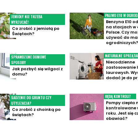
PALIWO E10 W OGROD
JEMIOŁY NIE TRZEBA
Benzyna E10 od
WYRZUCAĆ!
na stacjach w 
Co zrobić z jemiołą po
Polsce. Czy mo
Świętach?
używać do ma
ogrodniczych
NATURALNE SPRZĄTA
SPRAWDZONE DOMOWE
Niecodzienne
SPOSOBY
zastosowanie l
Jak pozbyć się wilgoci z
laurowych. Wy
domu?
dodać je do pr
BĘDĄ KONTROLE!
SADZENIE DO GRUNTU CZY
Pompy ciepła 
UTYLIZACJA?
kontrolowane 
Co zrobić z choinką po
roku. Jest się 
świętach?
obawiać?