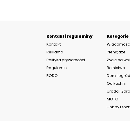
Kontakt i regulaminy
Kategorie
Kontakt
Wiadomośc
Reklama
Pieniądze
Polityka prywatności
Życie na wsi
Regulamin
Rolnictwo
RODO
Dom i ogró
Od kuchni
Uroda i Zdr
MOTO
Hobby i roz