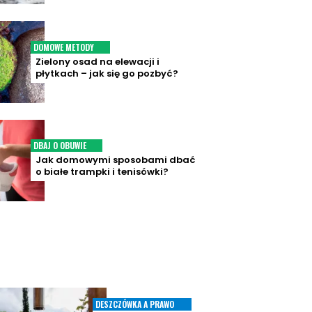
DOMOWE METODY
Zielony osad na elewacji i
płytkach – jak się go pozbyć?
DBAJ O OBUWIE
Jak domowymi sposobami dbać
o białe trampki i tenisówki?
DESZCZÓWKA A PRAWO