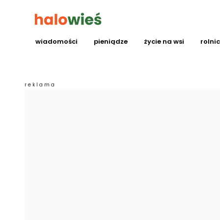
wiadomości
pieniądze
życie na wsi
rolni