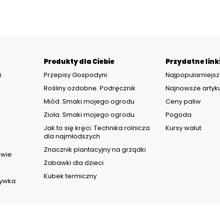
Produkty dla Ciebie
Przydatne link
i
Przepisy Gospodyni
Najpopularniejsz
Rośliny ozdobne. Podręcznik
Najnowsze artyk
Miód. Smaki mojego ogrodu
Ceny paliw
Zioła. Smaki mojego ogrodu
Pogoda
d
Jak to się kręci. Technika rolnicza
Kursy walut
dla najmłodszych
Znacznik plantacyjny na grządki
owie
Zabawki dla dzieci
Kubek termiczny
rywka