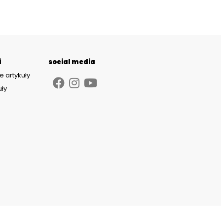
i
social media
e artykuły
uły