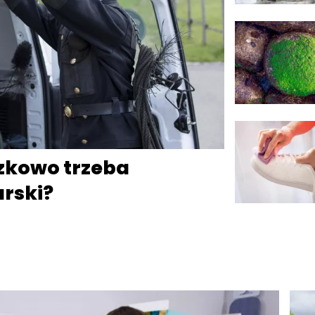
zkowo trzeba
rski?