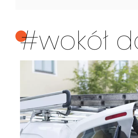
#wokół 