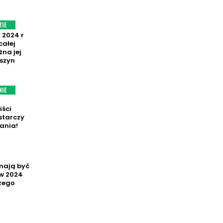
ZIE
 2024 r
całej
żna jej
szyn
?
NIE
iści
starczy
ania!
mają być
w 2024
czego