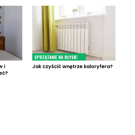
SPRZĄTANIE NA BŁYSK!
w i
Jak czyścić wnętrze kaloryfera?
eć?